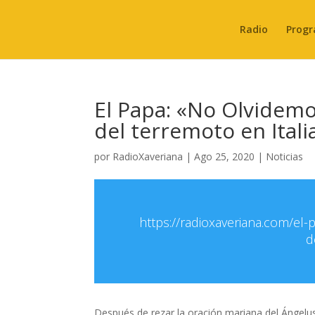
Radio
Progr
El Papa: «No Olvidemos
del terremoto en Itali
por
RadioXaveriana
|
Ago 25, 2020
|
Noticias
https://radioxaveriana.com/el-
d
Después de rezar la oración mariana del Ángelus