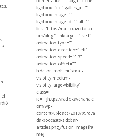
borderradius="" align="none"
tes.
lightbox="no" gallery_id=""
lightbox_image=""
lightbox_image_id="" alt=""
link="https://radioxaveriana.c
om/blog/" linktarget="_self"
s,
animation_type=""
 lo
animation_direction="left"
animation_speed="0.3"
animation_offset=""
hide_on_mobile="small-
visibility,medium-
on
visibility,large-visibility"
class=""
 el
id=""]https://radioxaveriana.c
erdió
om/wp-
content/uploads/2019/09/ava
da-podcasts-sidebar-
articles.png[/fusion_imagefra
me]