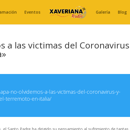
amación
Eventos
Galería
Blog
 a las victimas del Coronavirus
a»
papa-no-olvidemos-a-las-victimas-del-coronavirus-y-
el-terremoto-en-italia/
, el Santo Padre ha dirigido su pensamiento al sufrimiento de tantas