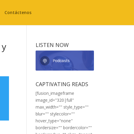
Contáctenos
 y
LISTEN NOW
CAPTIVATING READS
[fusion_imageframe
image_id="320|full"
max_width="" style_type=""
blur="" stylecolor=""
hover_type="none"
bordersize="" bordercolor=""