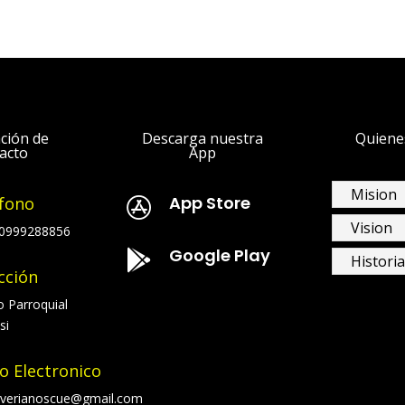
ción de
Descarga nuestra
Quiene
acto
App
Mision
App Store
fono

Vision
0999288856
Google Play

Historia
cción
o Parroquial
si
o Electronico
javerianoscue@gmail.com