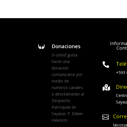
Informa
Donaciones

Cont
Si usted gusta
hacer una
Telé

donacion
+593 
comunicarse por
medio de
Dire

nuestros canales
o directamente al
Centr
Despacho
Sayau
Parroquial de
Sayausi. P. Edwin
Corre

Valarezo
laicos