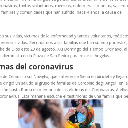
ronavirus, tantos voluntarios, médicos, enfermeras, monjas, sacerdo
s familias y comunidades que han sufrido, hace 4 años, a causa del
o sus vidas, víctimas de la enfermedad y tantos voluntarios, médico
ron sus vidas. Recordamos a las familias que han sufrido por esto”,
dre de Dios este 23 de agosto, XXI Domingo del Tiempo Ordinario, al
se dieron cita en la Plaza de San Pedro para rezar el Ángelus.
imas del coronavirus
 de Cernusco sul Naviglio, que salieron de Siena en bicicleta y llegar
dirigió un saludo al grupo de familias de Carobbio degli Angeli, en la
ción hasta Roma en memoria de las víctimas del Coronavirus. A ellos
 Coronavirus. Esta mañana escuché el testimonio de una familia que p