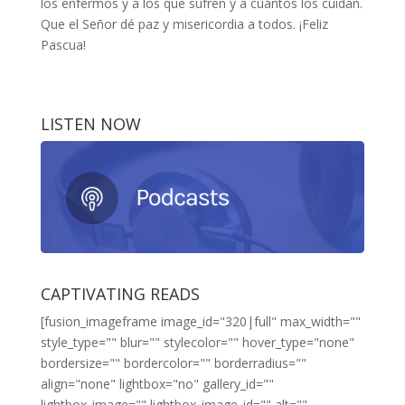
los enfermos y a los que sufren y a cuántos los cuidan.
Que el Señor dé paz y misericordia a todos. ¡Feliz
Pascua!
LISTEN NOW
CAPTIVATING READS
[fusion_imageframe image_id="320|full" max_width=""
style_type="" blur="" stylecolor="" hover_type="none"
bordersize="" bordercolor="" borderradius=""
align="none" lightbox="no" gallery_id=""
lightbox_image="" lightbox_image_id="" alt=""