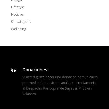
Lifestyle
Noticias
Sin categoría
Wellbeing
Donaciones

Si usted gusta hacer una donacion comunicarse
por medio de nuestros canales o directamente
al Despacho Parroquial de Sayausi. P. Edwin
Valarezo